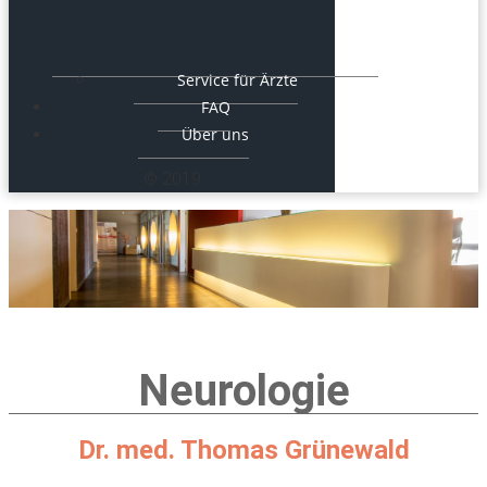
Service für Ärzte
FAQ
Über uns
© 2019
Neurologie
Dr. med. Thomas Grünewald